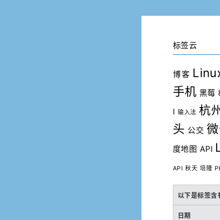
标签云
Linu
博客
手机
黑莓 
杭
l
输入法
头
微
公交
度地图 API
API
秋天
培隆
P
以下是标签含
日期