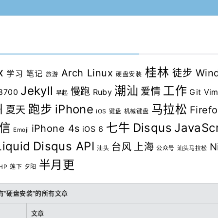
x
桂林
Arch Linux
徒步
Win
学习
笔记
旅游
硬盘安装
Jekyll
潮汕
工作
慢跑
爱情
8700
Ruby
Git
Vi
早起
州
跑步
iPhone
马拉松
夏天
Firef
iOS
键盘
机械键盘
信
七牛
Disqus
JavaScr
iPhone 4s
iOS 6
Emoji
Liquid
Disqus API
台风
上海
N
汕头
公众号
汕头马拉松
半月更
HP
莲下
夕阳
有“硬盘安装”的所有文章
文章