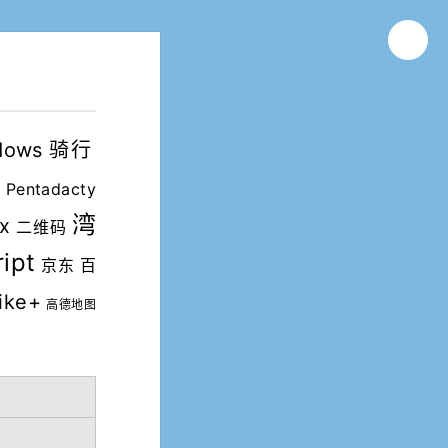
dows
骑行
m
Pentadacty
湾
ox
二维码
ipt
京东
百
ike+
高德地图