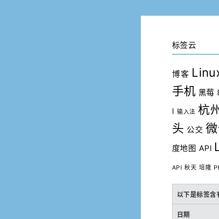
标签云
Linu
博客
手机
黑莓 
杭
l
输入法
头
微
公交
度地图 API
API
秋天
培隆
P
以下是标签含有“
日期