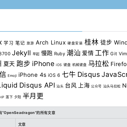
x
桂林
Arch Linux
徒步
Win
学习
笔记
旅游
硬盘安装
Jekyll
潮汕
工作
慢跑
爱情
8700
Ruby
Git
Vi
早起
州
跑步
iPhone
马拉松
夏天
Firef
iOS
键盘
机械键盘
信
七牛
Disqus
JavaScr
iPhone 4s
iOS 6
Emoji
Liquid
Disqus API
台风
上海
N
汕头
公众号
汕头马拉松
半月更
HP
莲下
夕阳
OpenSeadragon”的所有文章
文章