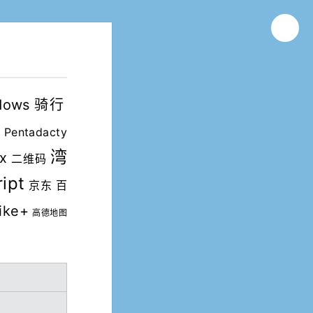
dows
骑行
m
Pentadacty
湾
ox
二维码
ipt
京东
百
ike+
高德地图